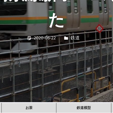
た
2020-06-22
若林 健矢
鉄道
お茶
鉄道模型