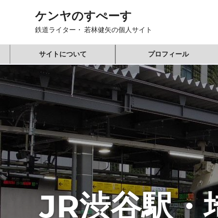
コ
ケンヤのすぺーす
ン
テ
鉄道ライター・ 若林健矢の個人サイト
ン
ツ
サイトについて
プロフィール
へ
ス
キ
ッ
プ
JR渋谷駅