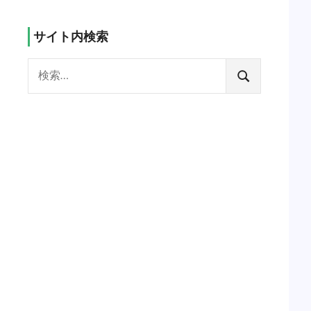
サイト内検索
検
索:
検
索