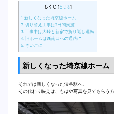
もくじ
[
とじる
]
1.
新しくなった埼京線ホーム
2.
切り替え工事は2日間実施
3.
工事中は大崎と新宿で折り返し運転
4.
旧ホームは新南口への通路に
5.
さいごに
新しくなった埼京線ホーム
それでは新しくなった渋谷駅へ。
その代わり映えは、もはや写真を見てもらう