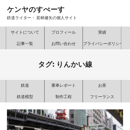
コ
ケンヤのすぺーす
ン
テ
鉄道ライター・ 若林健矢の個人サイト
ン
ツ
サイトについて
プロフィール
実績
へ
記事一覧
お問い合わせ
プライバシーポリシー
ス
キ
ッ
タグ:
りんかい線
プ
鉄道
乗車レポート
お茶
鉄道模型
制作工程
フリーランス