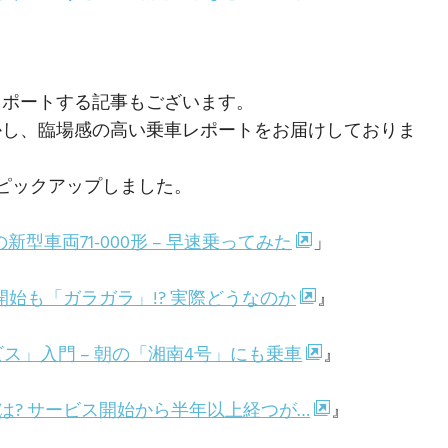
レポートする記事もございます。
かし、臨場感の高い乗車レポートをお届けしておりま
ピックアップしました。
型車両71-000形 – 早速乗ってみた
」
開始も「ガラガラ」!? 実際どうなのか
』
ス」入門 – 朝の「湘南4号」にも乗車
』
率は? サービス開始から半年以上経つが…
』