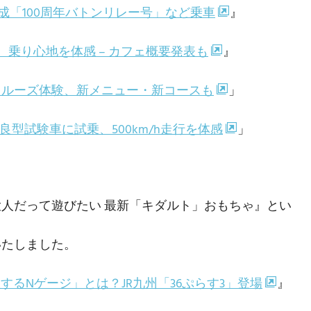
編成「100周年バトンリレー号」など乗車
』
乗り心地を体感 – カフェ概要発表も
』
クルーズ体験、新メニュー・新コースも
」
良型試験車に試乗、500km/h走行を体感
」
人だって遊びたい 最新「キダルト」おもちゃ』とい
いたしました。
するNゲージ」とは？JR九州「36ぷらす3」登場
』