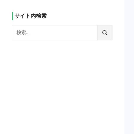
サイト内検索
検
索:
検
索