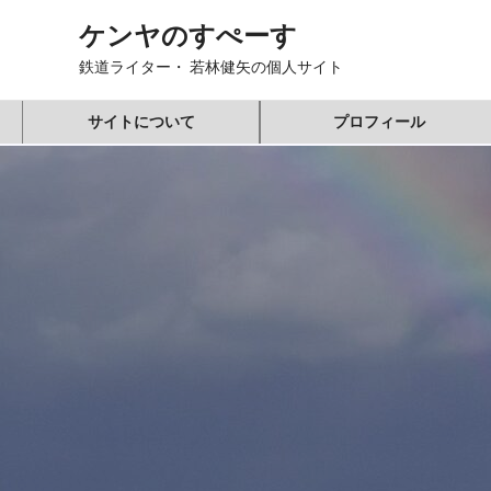
コ
ケンヤのすぺーす
ン
テ
鉄道ライター・ 若林健矢の個人サイト
ン
ツ
サイトについて
プロフィール
へ
ス
キ
ッ
プ