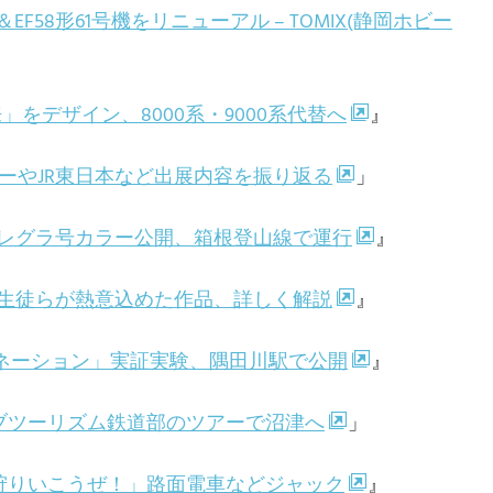
58形61号機をリニューアル – TOMIX(静岡ホビー
」をデザイン、8000系・9000系代替へ
』
ーカーやJR東日本など出展内容を振り返る
」
アレグラ号カラー公開、箱根登山線で運行
』
」生徒らが熱意込めた作品、詳しく解説
』
ビネーション」実証実験、隅田川駅で公開
』
クラブツーリズム鉄道部のツアーで沼津へ
」
一狩りいこうぜ！」路面電車などジャック
』