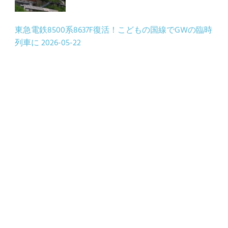
東急電鉄8500系8637F復活！こどもの国線でGWの臨時
列車に
2026-05-22