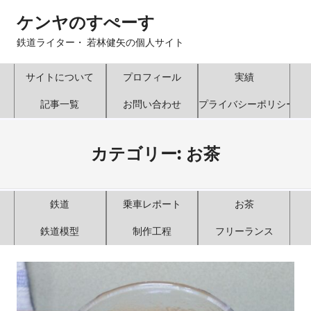
コ
ケンヤのすぺーす
ン
テ
鉄道ライター・ 若林健矢の個人サイト
ン
ツ
サイトについて
プロフィール
実績
へ
記事一覧
お問い合わせ
プライバシーポリシー
ス
キ
ッ
カテゴリー:
お茶
プ
鉄道
乗車レポート
お茶
鉄道模型
制作工程
フリーランス