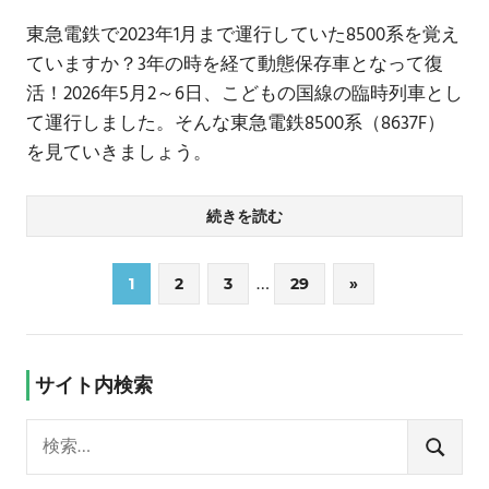
東急電鉄で2023年1月まで運行していた8500系を覚え
ていますか？3年の時を経て動態保存車となって復
活！2026年5月2～6日、こどもの国線の臨時列車とし
て運行しました。そんな東急電鉄8500系（8637F）
を見ていきましょう。
続きを読む
投
…
次
1
2
3
29
»
の
稿
記
の
事
サイト内検索
ペ
検
ー
索:
検
索