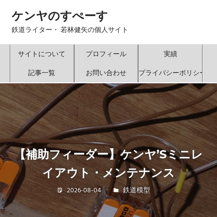
コ
ケンヤのすぺーす
ン
テ
鉄道ライター・ 若林健矢の個人サイト
ン
ツ
サイトについて
プロフィール
実績
へ
記事一覧
お問い合わせ
プライバシーポリシー
ス
キ
ッ
プ
】ケンヤ’Sミニレ
【ジョイナー交換
メンテナンス
ミニレイアウト
若林 健矢
鉄道模型
2026-07-30