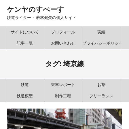
コ
ケンヤのすぺーす
ン
テ
鉄道ライター・ 若林健矢の個人サイト
ン
ツ
サイトについて
プロフィール
実績
へ
記事一覧
お問い合わせ
プライバシーポリシー
ス
キ
ッ
タグ:
埼京線
プ
鉄道
乗車レポート
お茶
鉄道模型
制作工程
フリーランス