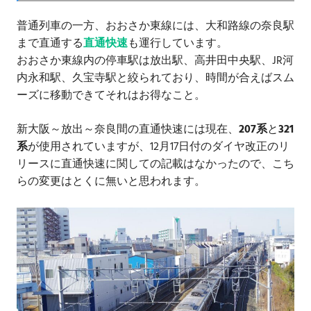
普通列車の一方、おおさか東線には、大和路線の奈良駅
まで直通する
直通快速
も運行しています。
おおさか東線内の停車駅は放出駅、高井田中央駅、JR河
内永和駅、久宝寺駅と絞られており、時間が合えばスム
ーズに移動できてそれはお得なこと。
新大阪～放出～奈良間の直通快速には現在、
207系
と
321
系
が使用されていますが、12月17日付のダイヤ改正のリ
リースに直通快速に関しての記載はなかったので、こち
らの変更はとくに無いと思われます。