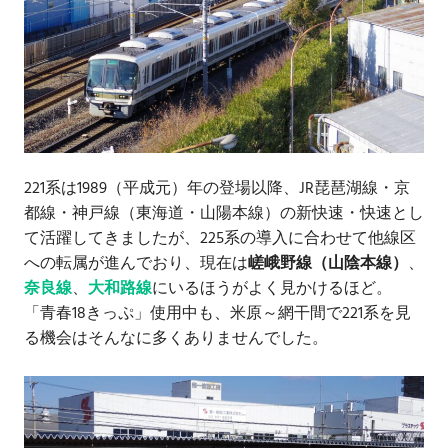
221系は1989（平成元）年の登場以降、JR琵琶湖線・京
都線・神戸線（東海道・山陽本線）の新快速・快速とし
て活躍してきましたが、225系の導入に合わせて他線区
への転属が進んでおり、現在は
嵯峨野線（山陰本線）
、
奈良線
、
大和路線
にいるほうがよく見かけるほど。
「青春18きっぷ」使用中も、米原～網干間で221系を見
る機会はそんなに多くありませんでした。