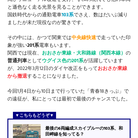
と遜色なく走る光景を見ることができます。
国鉄時代からの通勤電車
103系
でさえ、数はだいぶ減り
ましたが未だ現役なのが驚きです。
その中には、かつて関東では
中央線快速
で走っていた印
象が強い
201系
電車もいます。
関西では現在、
おおさか東線・大和路線（関西本線）
の
普通列車
として
ウグイス色の201系
が活躍しています
が、2022年3月12日のダイヤ改正をもって
おおさか東線
から撤退
することになりました。
今回1月4日から10日まで行っていた「青春18きっぷ」で
の遠征が、私にとっては最初で最後のチャンスでした。
最後の6両編成スカイブルーの103系、和
田岬線を知ってる？