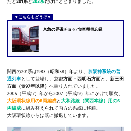
だと
201系
と
203系
だけ
にとどまりました。
京急の界磁チョッパ3車種備忘録
関西の201系は1983（昭和58）年より、
京阪神系統の普
通列車
として登場し、
京都方面・西明石方面
と、
新三田
方面（1997年以降）
へ乗り入れていました。
2005（平成17）年から2007（平成19）年にかけて順次、
大阪環状線用の8両編成
と
大和路線（関西本線）用の6
両編成
に組み替えられて両方の系統に移籍。
大阪環状線からは既に撤退しています。