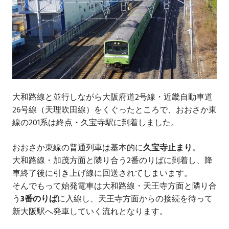
大和路線と並行しながら大阪府道2号線・近畿自動車道
26号線（天理吹田線）をくぐったところで、おおさか東
線の201系は終点・久宝寺駅に到着しました。
おおさか東線の普通列車は基本的に
久宝寺止まり
。
大和路線・加茂方面と隣り合う2番のりばに到着し、降
車終了後に引き上げ線に回送されてしまいます。
そんでもって始発電車は大和路線・天王寺方面と隣り合
う
3番のりば
に入線し、天王寺方面からの接続を待って
新大阪駅へ発車していく流れとなります。