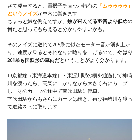
さて発車すると、電機子チョッパ特有の
「ムゥゥゥゥ」
というノイズ
が車内に響きます。
ちょっと嫌な例えですが、
蚊が飛んでる羽音より低めの
音
だと思ってもらえると分かりやすいかも。
そのノイズに遅れて205系に似たモーター音が湧き上が
り、速度が乗るとそれなりに唸りを上げるので、
やはり
201系も国鉄形の車両だ
ということがよく分かります。
JR京都線（東海道本線）・東淀川駅の横を通過して神崎
川を渡ったら、高架に上がりながら大きく右にカーブ
し、そのカーブの途中で南吹田駅に停車。
南吹田駅からもさらにカーブは続き、再び神崎川を渡っ
て進路を南に取ります。