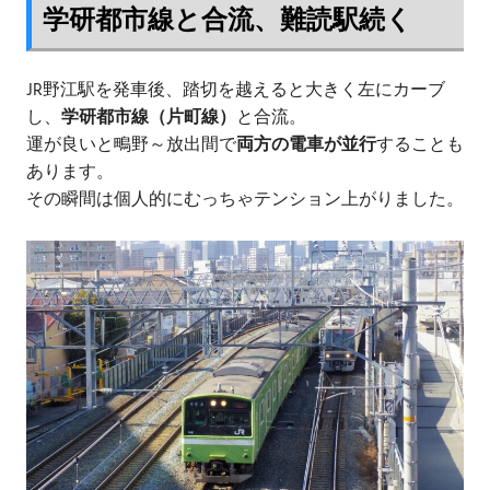
学研都市線と合流、難読駅続く
JR野江駅を発車後、踏切を越えると大きく左にカーブ
し、
学研都市線（片町線）
と合流。
運が良いと鴫野～放出間で
両方の電車が並行
することも
あります。
その瞬間は個人的にむっちゃテンション上がりました。