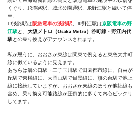
続いて東海道新幹線の高架と阪急電車の建設中の鉄橋を
くぐり、JR淡路駅、城北公園通駅、JR野江駅と続いて停
車。
JR淡路駅は
阪急電車の淡路駅
、JR野江駅は
京阪電車の野
江駅
と、
大阪メトロ（Osaka Metro）谷町線・野江内代
駅
との乗り換えがアナウンスされます。
私が思うに、おおさか東線は関東で例えると東急大井町
線に似ているように見えます。
あちらは溝の口駅・二子玉川駅で田園都市線に、自由が
丘駅で東横線に、大岡山駅で目黒線に、旗の台駅で池上
線に接続していますが、おおさか東線のほうが他社線も
含め、乗り換え可能路線が圧倒的に多くて内心ビックリ
してます。