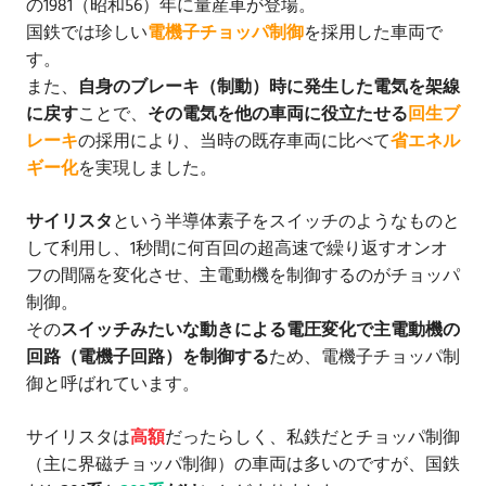
の1981（昭和56）年に量産車が登場。
国鉄では珍しい
電機子チョッパ制御
を採用した車両で
す。
また、
自身のブレーキ（制動）時に発生した電気を架線
に戻す
ことで、
その電気を他の車両に役立たせる
回生ブ
レーキ
の採用により、当時の既存車両に比べて
省エネル
ギー化
を実現しました。
サイリスタ
という半導体素子をスイッチのようなものと
して利用し、1秒間に何百回の超高速で繰り返すオンオ
フの間隔を変化させ、主電動機を制御するのがチョッパ
制御。
その
スイッチみたいな動きによる電圧変化で主電動機の
回路（電機子回路）を制御する
ため、電機子チョッパ制
御と呼ばれています。
サイリスタは
高額
だったらしく、私鉄だとチョッパ制御
（主に界磁チョッパ制御）の車両は多いのですが、国鉄