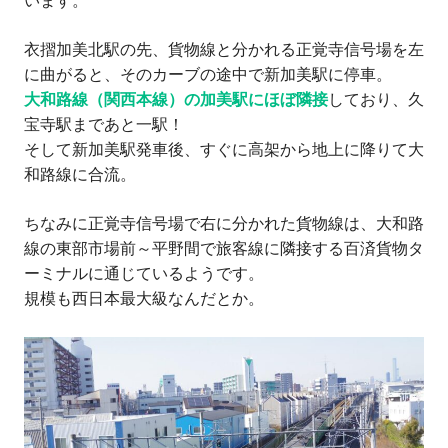
います。
衣摺加美北駅の先、貨物線と分かれる正覚寺信号場を左
に曲がると、そのカーブの途中で新加美駅に停車。
大和路線（関西本線）の加美駅にほぼ隣接
しており、久
宝寺駅まであと一駅！
そして新加美駅発車後、すぐに高架から地上に降りて大
和路線に合流。
ちなみに正覚寺信号場で右に分かれた貨物線は、大和路
線の東部市場前～平野間で旅客線に隣接する百済貨物タ
ーミナルに通じているようです。
規模も西日本最大級なんだとか。