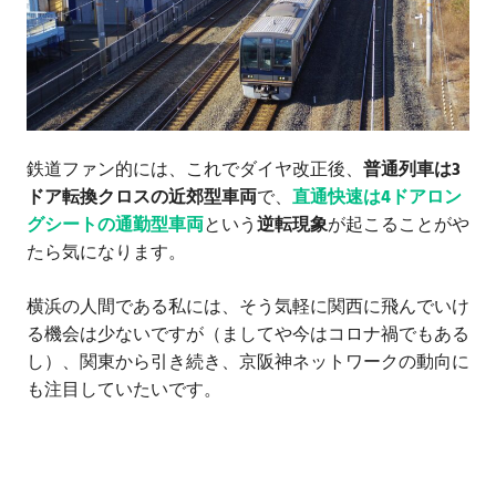
鉄道ファン的には、これでダイヤ改正後、
普通列車は3
ドア転換クロスの近郊型車両
で、
直通快速は4ドアロン
グシートの通勤型車両
という
逆転現象
が起こることがや
たら気になります。
横浜の人間である私には、そう気軽に関西に飛んでいけ
る機会は少ないですが（ましてや今はコロナ禍でもある
し）、関東から引き続き、京阪神ネットワークの動向に
も注目していたいです。