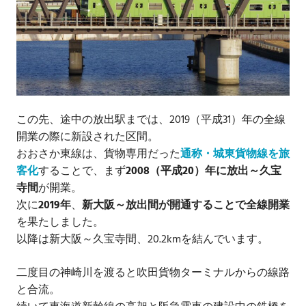
この先、途中の放出駅までは、2019（平成31）年の全線
開業の際に新設された区間。
おおさか東線は、貨物専用だった
通称・城東貨物線を旅
客化
することで、まず
2008（平成20）年に放出～久宝
寺間
が開業。
次に
2019年
、
新大阪～放出間が開通することで全線開業
を果たしました。
以降は新大阪～久宝寺間、20.2kmを結んでいます。
二度目の神崎川を渡ると吹田貨物ターミナルからの線路
と合流。