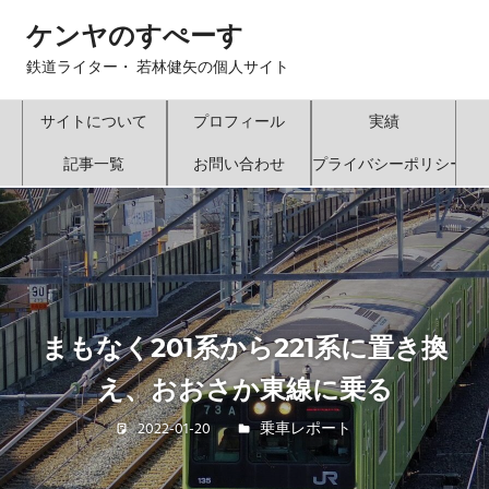
コ
ケンヤのすぺーす
ン
テ
鉄道ライター・ 若林健矢の個人サイト
ン
ツ
サイトについて
プロフィール
実績
へ
記事一覧
お問い合わせ
プライバシーポリシー
ス
キ
ッ
プ
まもなく201系から221系に置き換
え、おおさか東線に乗る
2022-01-20
若林 健矢
乗車レポート