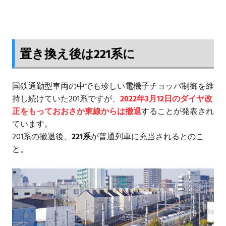
置き換え後は221系に
国鉄通勤型車両の中でも珍しい電機子チョッパ制御を維
持し続けていた201系ですが、
2022年3月12日のダイヤ改
正をもっておおさか東線からは撤退
することが発表され
ています。
201系の撤退後、
221系
が普通列車に充当されるとのこ
と。