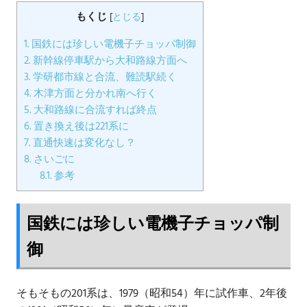
もくじ
[
とじる
]
1.
国鉄には珍しい電機子チョッパ制御
2.
新幹線停車駅から大和路線方面へ
3.
学研都市線と合流、難読駅続く
4.
木津方面と分かれ南へ行く
5.
大和路線に合流すれば終点
6.
置き換え後は221系に
7.
直通快速は変化なし？
8.
さいごに
8.1.
参考
国鉄には珍しい電機子チョッパ制
御
そもそもの201系は、1979（昭和54）年に試作車、2年後