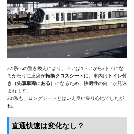
221系への置き換えにより、ドアは4ドアから3ドアにな
るかわりに座席が
転換クロスシート
に、車内は
トイレ付
き（先頭車両にある）
になるため、快適性の向上が見込
まれます。
201系も、ロングシートとはいえ良い乗り心地でしたが
ね。
直通快速は変化なし？