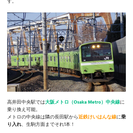
す。
高井田中央駅では
大阪メトロ（Osaka Metro）中央線
に
乗り換え可能。
メトロの中央線は隣の長田駅から
近鉄けいはんな線
に
乗
り入れ
、生駒方面までそれ1本！