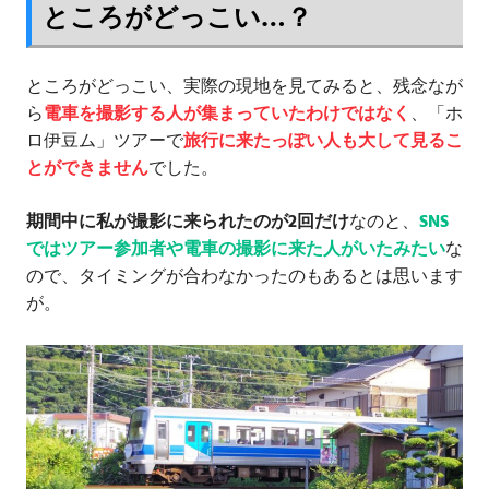
ところがどっこい…？
ところがどっこい、実際の現地を見てみると、残念なが
ら
電車を撮影する人が集まっていたわけではなく
、「ホ
ロ伊豆ム」ツアーで
旅行に来たっぽい人も大して見るこ
とができません
でした。
期間中に私が撮影に来られたのが2回だけ
なのと、
SNS
ではツアー参加者や電車の撮影に来た人がいたみたい
な
ので、タイミングが合わなかったのもあるとは思います
が。