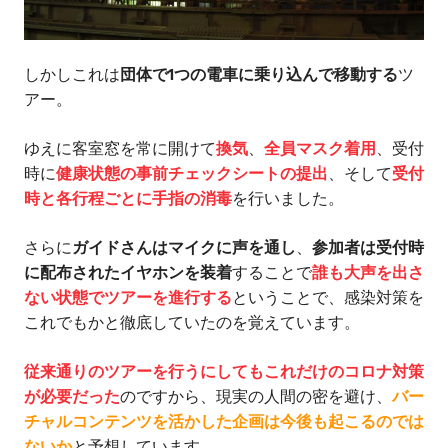
しかしこれは
団体で1つの電車に乗り込んで移動する
ツ
アー。
ゆえに客室窓を常に開けて
換気
、
全員マスク着用
、受付
時に
健康状態の事前チェックシートの提出
、そして
受付
時と各行程ごとに手指の消毒
を行いました。
さらに
ガイドさんはマイクに声を通し
、
参加者は受付時
に配布されたイヤホンを装着
することで
誰も大声を出さ
ない状態でツアーを進行する
ということで、感染対策を
これでもかと徹底していたのを覚えています。
従来通りのツアーを行うにしてもこれだけのコロナ対策
が必要だった
のですから、現実の人間の密を避け、
バー
チャルコンテンツを活かした企画は今後も起こるのでは