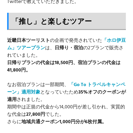
Twitterで教えていただきました。
「推し」と楽しむツアー
近畿日本ツーリスト
の企画で発売されていた
「ホロ伊豆
ム」ツアープラン
は、
日帰り・宿泊
の2プランで販売さ
れていました。
日帰りプランの代金は18,500円、宿泊プランの代金は
41,800円。
なお宿泊プランは一部期間、
「Go To トラベルキャンペ
ーン」適用対象
となっていたため
35%オフのクーポンが
適用
されました。
期間中は正規の代金から14,000円が差し引かれ、実質的
な代金は
27,800円
でした。
さらに
地域共通クーポン1,000円分が6枚付属。