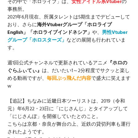
その中で「ホロライブ」は、
女性アイドル系Vtuber
の
事務所。
2021年6月現在、所属タレントは5期生までデビューして
おり、さらに
海外Vtuberグループ「ホロライブ
English」「ホロライブインドネシア」
や、
男性Vtuber
グループ「ホロスターズ」
などの展開も行われていま
す。
週1回公式チャンネルで更新されているアニメ
『ホロの
ぐらふぃてぃ』
は、だいたい1～2分程度でサクッと楽し
める動画ですが、
毎回ぶっ飛んだ内容
で盛大に笑えます
w
【追記】ちなみに近畿日本ツーリストは、2019（令和
元）年6月22・23日に「にじさんじ」とタイアップして
「にじさんぽ」を開催していたとのこと。
こちらは京都・奈良が舞台の上、近鉄の貸切列車も運行
されたようです。