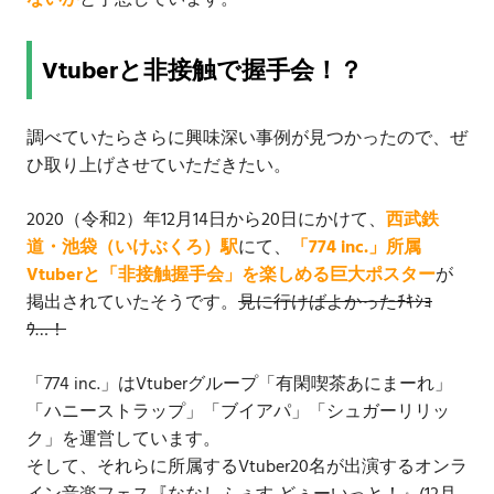
ないか
と予想しています。
Vtuberと非接触で握手会！？
調べていたらさらに興味深い事例が見つかったので、ぜ
ひ取り上げさせていただきたい。
2020（令和2）年12月14日から20日にかけて、
西武鉄
道・池袋（いけぶくろ）駅
にて、
「774 inc.」所属
Vtuberと「非接触握手会」を楽しめる巨大ポスター
が
掲出されていたそうです。
見に行けばよかったﾁｷｼｮ
ｳ…！
「774 inc.」はVtuberグループ「有閑喫茶あにまーれ」
「ハニーストラップ」「ブイアパ」「シュガーリリッ
ク」を運営しています。
そして、それらに所属するVtuber20名が出演するオンラ