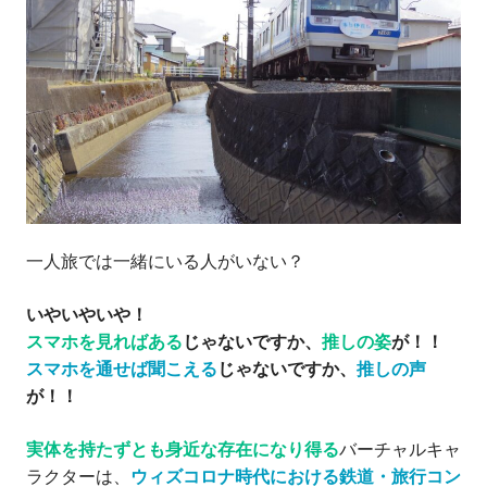
一人旅では一緒にいる人がいない？
いやいやいや！
スマホを見ればある
じゃないですか、
推しの姿
が！！
スマホを通せば聞こえる
じゃないですか、
推しの声
が！！
実体を持たずとも身近な存在になり得る
バーチャルキャ
ラクターは、
ウィズコロナ時代における鉄道・旅行コン