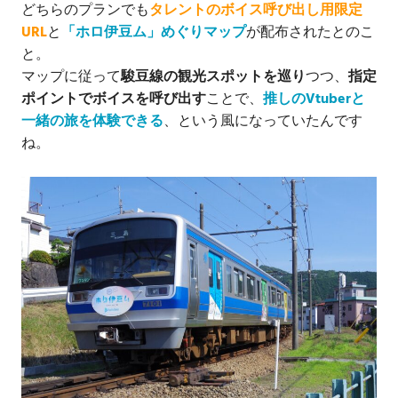
どちらのプランでも
タレントのボイス呼び出し用限定
URL
と
「ホロ伊豆ム」めぐりマップ
が配布されたとのこ
と。
マップに従って
駿豆線の観光スポットを巡り
つつ、
指定
ポイントでボイスを呼び出す
ことで、
推しのVtuberと
一緒の旅を体験できる
、という風になっていたんです
ね。