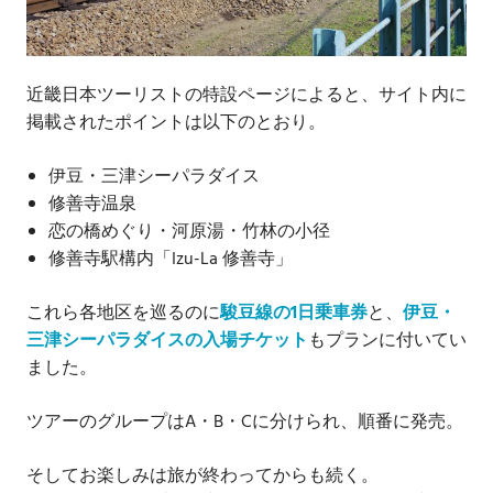
近畿日本ツーリストの特設ページによると、サイト内に
掲載されたポイントは以下のとおり。
伊豆・三津シーパラダイス
修善寺温泉
恋の橋めぐり・河原湯・竹林の小径
修善寺駅構内「Izu-La 修善寺」
これら各地区を巡るのに
駿豆線の1日乗車券
と、
伊豆・
三津シーパラダイスの入場チケット
もプランに付いてい
ました。
ツアーのグループはA・B・Cに分けられ、順番に発売。
そしてお楽しみは旅が終わってからも続く。