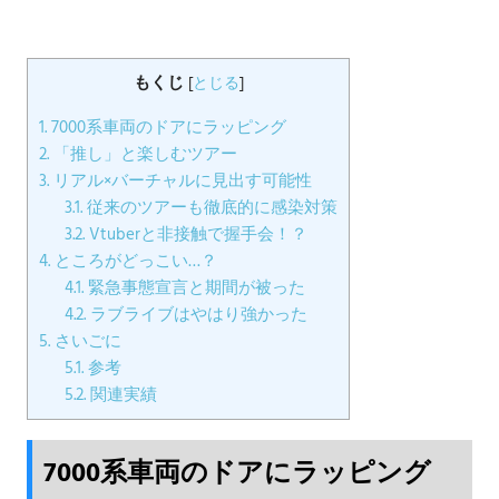
もくじ
[
とじる
]
1.
7000系車両のドアにラッピング
2.
「推し」と楽しむツアー
3.
リアル×バーチャルに見出す可能性
3.1.
従来のツアーも徹底的に感染対策
3.2.
Vtuberと非接触で握手会！？
4.
ところがどっこい…？
4.1.
緊急事態宣言と期間が被った
4.2.
ラブライブはやはり強かった
5.
さいごに
5.1.
参考
5.2.
関連実績
7000系車両のドアにラッピング