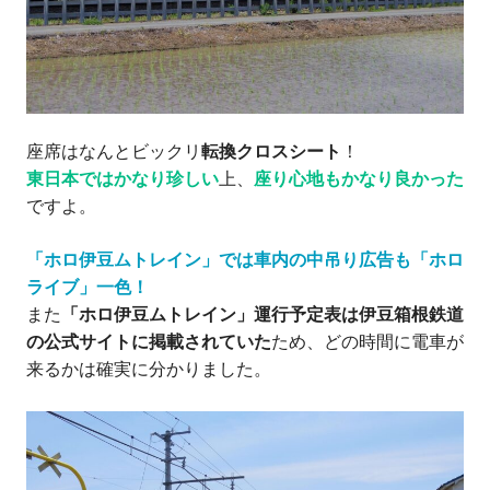
座席はなんとビックリ
転換クロスシート
！
東日本ではかなり珍しい
上、
座り心地もかなり良かった
ですよ。
「ホロ伊豆ムトレイン」では車内の中吊り広告も「ホロ
ライブ」一色！
また
「ホロ伊豆ムトレイン」運行予定表は伊豆箱根鉄道
の公式サイトに掲載されていた
ため、どの時間に電車が
来るかは確実に分かりました。