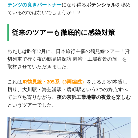
テンツの良きパートナー
になり得る
ポテンシャル
を秘め
ているのではないでしょうか！？
従来のツアーも徹底的に感染対策
わたしは昨年12月に、日本旅行主催の鶴見線ツアー「貸
切列車で行く夜の鶴見線探訪 港湾・工場夜景の旅」を
取材させていただきました。
これは
JR鶴見線・205系（3両編成）
をまるまる1本貸し
切り、大川駅・海芝浦駅・扇町駅という3つの終点すべ
てに立ち寄りながら、
夜の京浜工業地帯の夜景を楽しむ
というツアーでした。