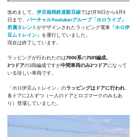
改めまして、
伊豆箱根鉄道駿豆線
では1月16日から6月9
日まで、
バーチャルYoutuberグループ「ホロライブ」
所属タレント
がデザインされたラッピング電車
「ホロ伊
豆ムトレイン」
を運行していました。
現在は終了しています。
ラッピングが行われたのは
7000系
の
7501編成。
3つドア
の3両編成ですが
中間車両のみ2つドア
になって
いる珍しい車両です。
「ホロ伊豆ムトレイン」の
ラッピングはドアに行われ
、
各ドアに2人ずつ（一人のドアとロゴマークのみもあ
り）登場していました。