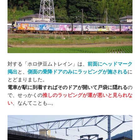
対する「ホロ伊豆ムトレイン」は、
前面にヘッドマーク
掲出
と、
側面の乗降ドアのみにラッピングが施される
に
とどまりました。
電車が駅に到着すればそのドアが開いて戸袋に隠れる
の
で、せっかくの
推しのラッピングが運が悪いと見られな
い
、なんてことも…。