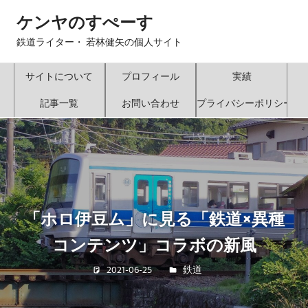
コ
ケンヤのすぺーす
ン
テ
鉄道ライター・ 若林健矢の個人サイト
ン
ツ
サイトについて
プロフィール
実績
へ
記事一覧
お問い合わせ
プライバシーポリシー
ス
キ
ッ
プ
「ホロ伊豆ム」に見る「鉄道×異種
コンテンツ」コラボの新風
2021-06-25
若林 健矢
鉄道