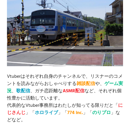
Vtuberはそれぞれ自身のチャンネルで、リスナーのコメ
ントを読みながらおしゃべりする
雑談配信
や、
ゲーム実
況
、
歌配信
、ガチ恋距離な
ASMR配信
など、それぞれ個
性豊かに活動しています。
代表的なVtuber事務所はわたしが知ってる限りだと「
に
じさんじ
」「
ホロライブ
」「
774 inc.
」「
のりプロ
」な
どなど。