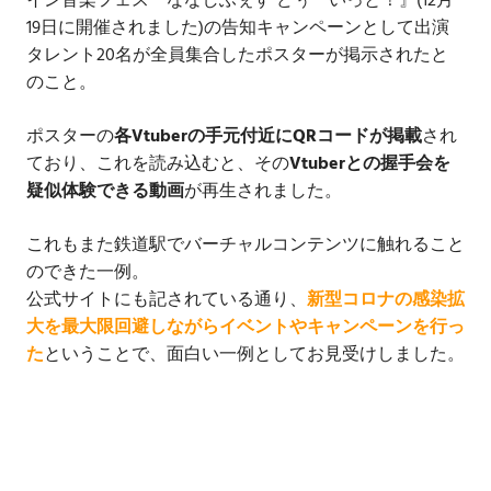
イン音楽フェス『ななしふぇす どぅーいっと！』(12月
19日に開催されました)の告知キャンペーンとして出演
タレント20名が全員集合したポスターが掲示されたと
のこと。
ポスターの
各Vtuberの手元付近にQRコードが掲載
され
ており、これを読み込むと、その
Vtuberとの握手会を
疑似体験できる動画
が再生されました。
これもまた鉄道駅でバーチャルコンテンツに触れること
のできた一例。
公式サイトにも記されている通り、
新型コロナの感染拡
大を最大限回避しながらイベントやキャンペーンを行っ
た
ということで、面白い一例としてお見受けしました。