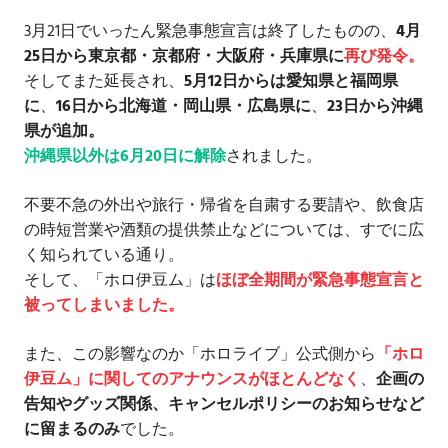
3月21日でいったん緊急事態宣言は終了したものの、
4月
25日から東京都・京都府・大阪府・兵庫県に
再び発令。
そしてまた延長され、
5月12日からは愛知県と福岡県
に
、
16日から北海道・岡山県・広島県に
、
23日から沖縄
県が追加。
沖縄県以外は6月20日に解除
されました。
不要不急の外出や旅行・帰省を自粛する要請や、飲食店
の時短営業や酒類の提供禁止などについては、すでに広
く知られている通り。
そして、「ホロ伊豆ム」は
ほぼ全期間が緊急事態宣言と
被ってしまいました。
また、この影響なのか「ホロライブ」公式側から
「ホロ
伊豆ム」に関してのアナウンスがほとんどなく
、
企画の
告知やグッズ関係、キャンセルポリシーのお知らせなど
に留まるのみ
でした。