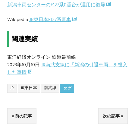
新潟車両センターのE127系0番台が運用に復帰
Wikipedia
JR東日本E127系電車
関連実績
東洋経済オンライン 鉄道最前線
2023年10月10日
JR南武支線に「新潟の引退車両」を投入
した事情
JR
JR東日本
南武線
タグ
投
前の記事
次の記事
稿