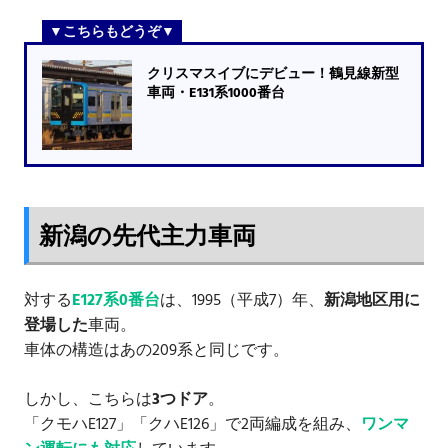
クリスマスイブにデビュー！鶴見線新型
車両・E131系1000番台
新潟の先代主力車両
対する
E127系0番台
は、1995（平成7）年、
新潟地区用に
登場した
車両。
車体の構造はあの209系と同じです。
しかし、こちらは
3つドア
。
「クモハE127」「クハE126」で2両編成を組み、
ワンマ