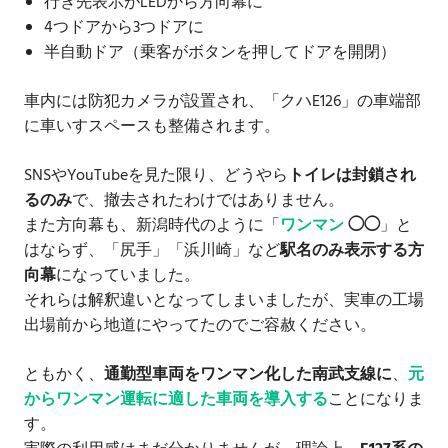
行き先表示がLEDから方向幕に
4つドアから3つドアに
半自動ドア（乗客がボタンを押してドアを開閉）
車内には防犯カメラが設置され、「クハE126」の車端部
に車いすスペースも整備されます。
SNSやYouTubeを見た限り、どうやら
トイレは封鎖され
るのみ
で、撤去されたわけではありません。
また方向幕も、新潟時代のように「
ワンマン
◯◯
」と
はならず、「尻手」「浜川崎」など
駅名のみ表示する方
向幕
になっていました。
それらは解釈違いとなってしまいましたが、実車の工場
出場前から地道にやってたのでご容赦ください。
ともかく、
通勤型車両をワンマン化した南武支線に
、
元
からワンマン運転に適した車両を導入する
ことになりま
す。