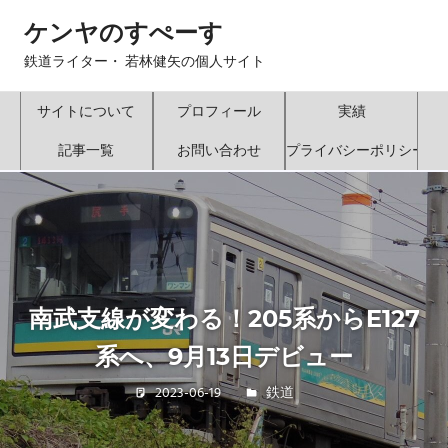
コ
ケンヤのすぺーす
ン
テ
鉄道ライター・ 若林健矢の個人サイト
ン
ツ
サイトについて
プロフィール
実績
へ
記事一覧
お問い合わせ
プライバシーポリシー
ス
キ
ッ
プ
南武支線が変わる！205系からE127
系へ、9月13日デビュー
2023-06-19
若林 健矢
鉄道