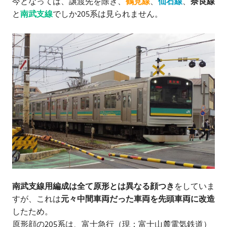
今となっては、譲渡先を除き、
鶴見線
、
仙石線
、
奈良線
と
南武支線
でしか205系は見られません。
南武支線用編成は全て原形とは異なる顔つき
をしていま
すが、これは
元々中間車両だった車両を先頭車両に改造
したため。
原形顔の205系は、富士急行（現：富士山麓電気鉄道）