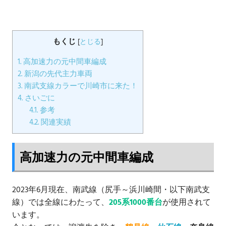
もくじ
[
とじる
]
1.
高加速力の元中間車編成
2.
新潟の先代主力車両
3.
南武支線カラーで川崎市に来た！
4.
さいごに
4.1.
参考
4.2.
関連実績
高加速力の元中間車編成
2023年6月現在、南武線（尻手～浜川崎間・以下南武支
線）では全線にわたって、
205系1000番台
が使用されて
います。