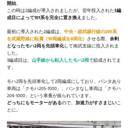
開始
。
この時は2編成が導入されましたが、翌年投入された
3編
成目によって101系を完全に置き換え
ました。
最初に導入された2編成は、
中央・総武緩行線の205系
を武蔵野線に転属（10両編成を8両化）
させる際、
余剰
となったモハ2両を先頭車化
して南武支線に投入されま
した。
3編成目は、
山手線から転入したモハ2両
で組成されてま
す。
モハ2両を先頭車化して2両編成にしており、パンタあり
車両は「クモハ205-1000」、パンタなし車両は「クモハ
204-1000」という車番が振られています。
どっちにもモーターがある
ので、
加速力がすさまじい
こ
とに。