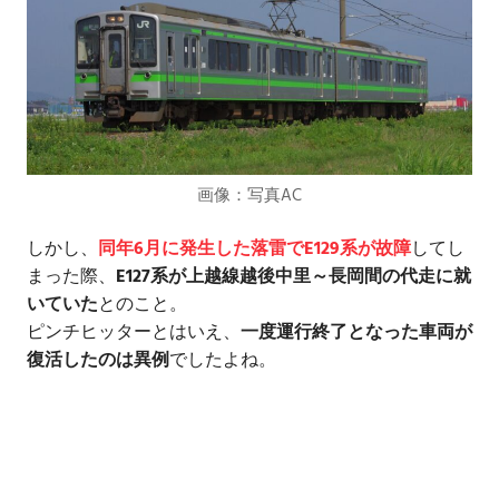
画像：写真AC
しかし、
同年6月に発生した落雷でE129系が故障
してし
まった際、
E127系が上越線越後中里～長岡間の代走に就
いていた
とのこと。
ピンチヒッターとはいえ、
一度運行終了となった車両が
復活したのは異例
でしたよね。