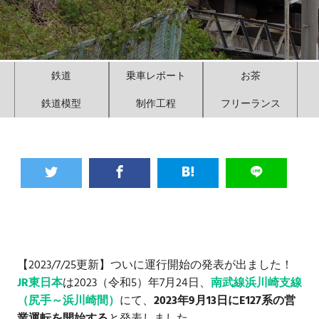
鉄道
乗車レポート
お茶
鉄道模型
制作工程
フリーランス
【2023/7/25更新】ついに運行開始の発表が出ました！
JR東日本
は2023（令和5）年7月24日、
南武線浜川崎支線
（尻手～浜川崎間）
にて、
2023年9月13日にE127系の営