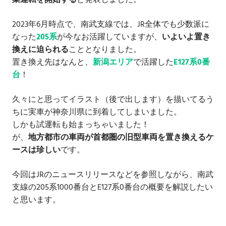
業運転を開始する
と発表しました。
2023年6月時点で、南武支線では、JR全体でも少数派に
なった
205系
が今なお活躍していますが、
いよいよ置き
換えに迫られる
こととなりました。
置き換え先はなんと、
新潟エリア
で活躍した
E127系0番
台
！
久々にと思ってイラスト（後で出します）を描いてるう
ちに実車が神奈川県に到着してしまいました。
しかも試運転も始まっちゃいました！
が、
地方都市の車両が首都圏の旧型車両を置き換えるケ
ースは珍しい
です。
今回はJRのニュースリリースなどを参照しながら、南武
支線の205系1000番台とE127系0番台の概要を解説したい
と思います。