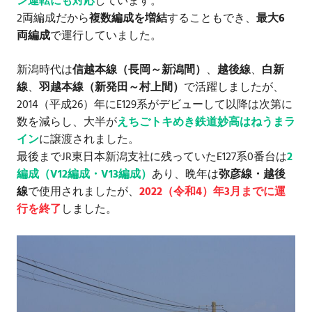
ン運転にも対応
しています。
2両編成だから
複数編成を増結
することもでき、
最大6
両編成
で運行していました。
新潟時代は
信越本線（長岡～新潟間）
、
越後線
、
白新
線
、
羽越本線（新発田～村上間）
で活躍しましたが、
2014（平成26）年にE129系がデビューして以降は次第に
数を減らし、大半が
えちごトキめき鉄道妙高はねうまラ
イン
に譲渡されました。
最後までJR東日本新潟支社に残っていたE127系0番台は
2
編成（V12編成・V13編成）
あり、晩年は
弥彦線・越後
線
で使用されましたが、
2022（令和4）年3月までに運
行を終了
しました。