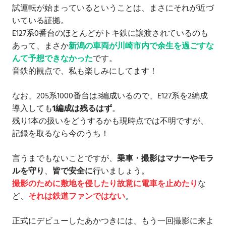
試運転が始まっているということは、まさにそれが近づ
いている証拠。
E127系0番台のほとんどがトキ鉄に譲渡されているのも
あって、まさか
新潟の車両が川崎市内で余生を過ごすな
んて予想できなかった
です。
音鉄的観点で、私も楽しみにしてます！
なお、205系1000番台は3編成いるので、E127系を2編成
導入しても
1編成は残るはず
。
残り1本の扱いをどうするかも現時点では不明ですが、
記録を取るなら今のうち！
言うまでもないことですが、
乗車・撮影はマナーやモラ
ルを守り
、
皆で安全に
行いましょう。
撮影のために敷地を侵したり故意に電車を止めたり
な
ど、
それは鉄道ファンではない
。
正式にデビューしたあかつきには、もう一回撮影に来よ