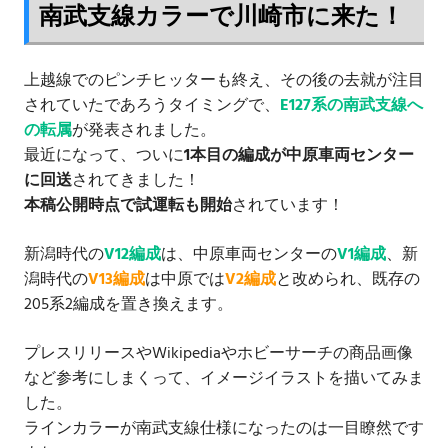
南武支線カラーで川崎市に来た！
上越線でのピンチヒッターも終え、その後の去就が注目
されていたであろうタイミングで、
E127系の南武支線へ
の転属
が発表されました。
最近になって、ついに
1本目の編成が中原車両センター
に回送
されてきました！
本稿公開時点で試運転も開始
されています！
新潟時代の
V12編成
は、中原車両センターの
V1編成
、新
潟時代の
V13編成
は中原では
V2編成
と改められ、既存の
205系2編成を置き換えます。
プレスリリースやWikipediaやホビーサーチの商品画像
など参考にしまくって、イメージイラストを描いてみま
した。
ラインカラーが南武支線仕様になったのは一目瞭然です