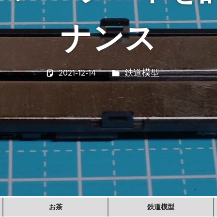
ナンス
2021-12-14
若林 健矢
鉄道模型
お茶
鉄道模型