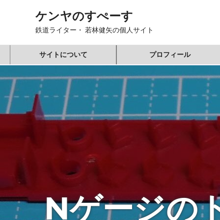
コ
ケンヤのすぺーす
ン
テ
鉄道ライター・ 若林健矢の個人サイト
ン
ツ
サイトについて
プロフィール
へ
ス
キ
ッ
プ
Nゲージの