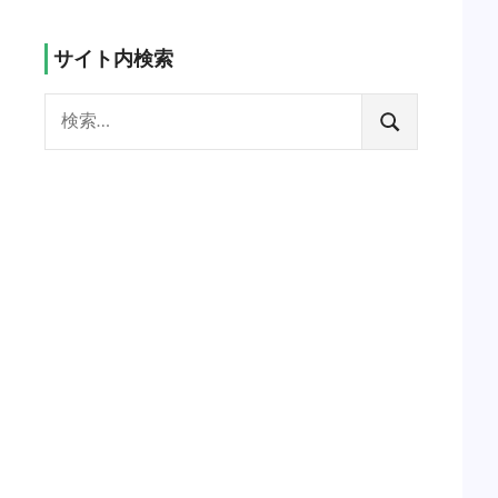
サイト内検索
検
索:
検
索