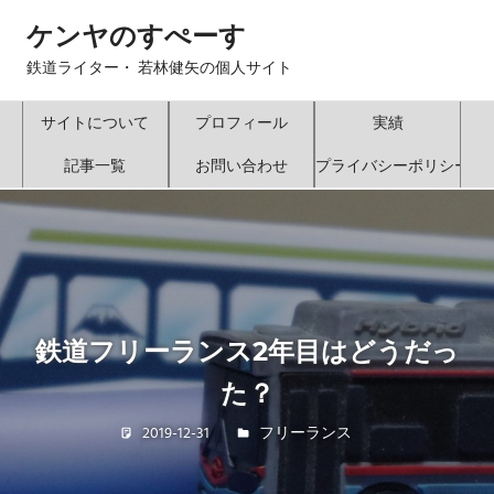
コ
ケンヤのすぺーす
ン
テ
鉄道ライター・ 若林健矢の個人サイト
ン
ツ
サイトについて
プロフィール
実績
へ
記事一覧
お問い合わせ
プライバシーポリシー
ス
キ
ッ
プ
鉄道フリーランス2年目はどうだっ
た？
2019-12-31
若林 健矢
フリーランス