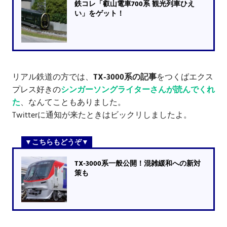
鉄コレ「叡山電車700系 観光列車ひえ
い」をゲット！
リアル鉄道の方では、
TX-3000系の記事
をつくばエクス
プレス好きの
シンガーソングライターさんが読んでくれ
た
、なんてこともありました。
Twitterに通知が来たときはビックリしましたよ。
TX-3000系一般公開！混雑緩和への新対
策も