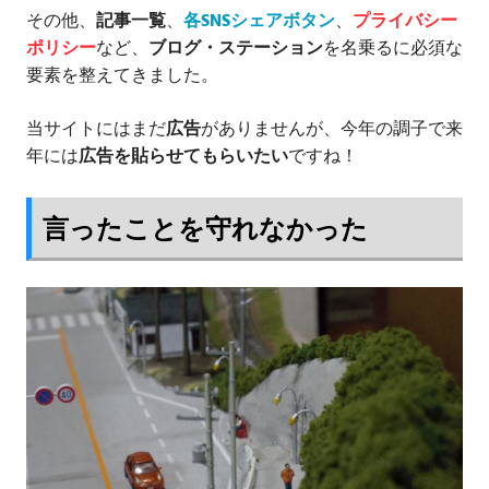
その他、
記事一覧
、
各SNSシェアボタン
、
プライバシー
ポリシー
など、
ブログ・ステーション
を名乗るに必須な
要素を整えてきました。
当サイトにはまだ
広告
がありませんが、今年の調子で来
年には
広告を貼らせてもらいたい
ですね！
言ったことを守れなかった