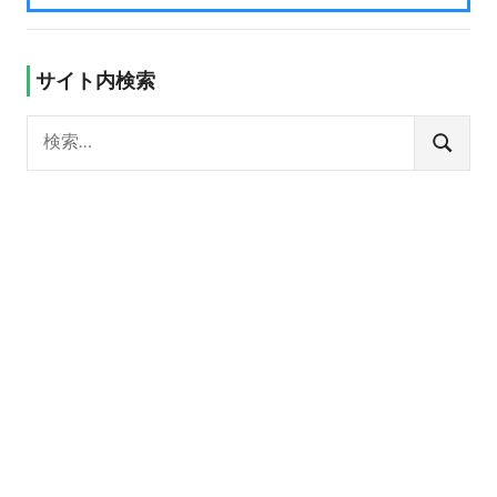
サイト内検索
検
索:
検
索