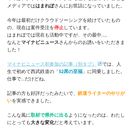
メディアでは
はまれぽ
さんにお世話になっていました。
今年は最初だけクラウドソーシングを続けていたもの
の、現在は案件受注を
停止
しています。
はまれぽでは現在も活動中ですが、その最中…。
なんと
マイナビニュース
さんからのお誘いをいただきま
した！
マイナビニュース初参加の記事（別タブ）
では、人
生で初めて西武鉄道の「
52席の至福
」に同乗しました。
仕事で…だけどね。
記事の方も好評だったみたいで、
鉄道ライターのやりが
い
を実感できました。
こんな風に
取材で県外に出る
ようになったのは、わたし
にとっても
大きな変化
だと考えています。