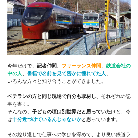
今年だけで、
記者仲間
、
フリーランス仲間
、
鉄道会社の
中の人
、
書籍で名前を見て密かに憧れてた人
、
いろんな方々と知り合うことができました。
ベテランの方と同じ現場で自分も取材し
、それぞれの記
事を書く。
そんなの、
子どもの頃は別世界だと思っていた
けど、今
は
十分近づけているんじゃないか
と思っています。
その繰り返しで仕事への学びを深めて、より良い鉄道ラ