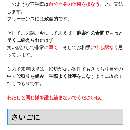
このような不手際は
自分自身の信用を損なう
ことに直結
します。
フリーランスには
致命的
です。
そしてこの話、今にして思えば、
他案件の合間でもっと
早くに終えられた
はず。
笑い話無しで非常に
重く
、そしてお相手に
申し訳なく
思
っています。
なので来年以降は、締切がない案件でもきっちり自分の
中で
段取りを組み
、
手際よく仕事をこなす
ように改めて
行くつもりです。
わたしと同じ轍を誰も踏まないでくださいね。
さいごに