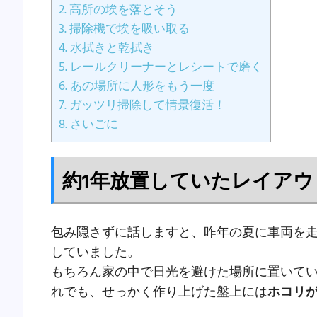
2.
高所の埃を落とそう
3.
掃除機で埃を吸い取る
4.
水拭きと乾拭き
5.
レールクリーナーとレシートで磨く
6.
あの場所に人形をもう一度
7.
ガッツリ掃除して情景復活！
8.
さいごに
約1年放置していたレイアウ
包み隠さずに話しますと、昨年の夏に車両を走
していました。
もちろん家の中で日光を避けた場所に置いて
れでも、せっかく作り上げた盤上には
ホコリ