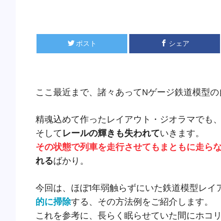
ポスト
シェア
ここ最近まで、諸々あってNゲージ鉄道模型の
精魂込めて作ったレイアウト・ジオラマでも
そして
レールの輝きも失われて
いきます。
その状態で列車を走行させてもまともに走ら
れる
ばかり。
今回は、ほぼ1年弱触らずにいた鉄道模型レイ
的に掃除
する、その方法例をご紹介します。
これを参考に、長らく眠らせていた間にホコ