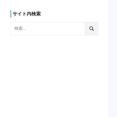
サイト内検索
検
索:
検
索