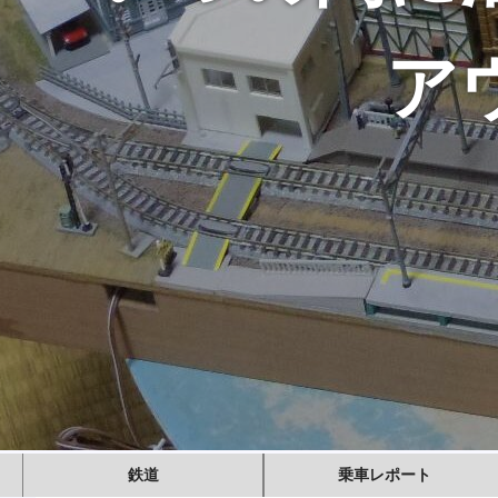
ア
鉄道
乗車レポート