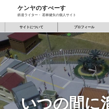
コ
ケンヤのすぺーす
ン
テ
鉄道ライター・ 若林健矢の個人サイト
ン
ツ
サイトについて
プロフィール
へ
ス
キ
ッ
プ
いつの間に