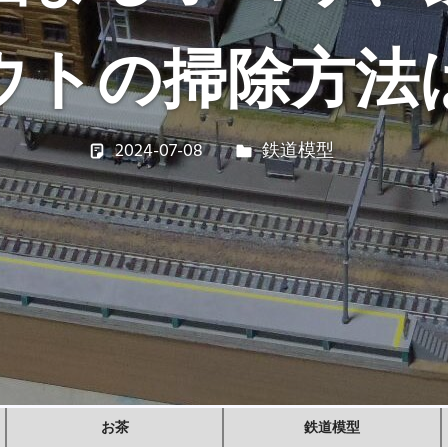
ウトの掃除方法
2024-07-08
若林 健矢
鉄道模型
お茶
鉄道模型