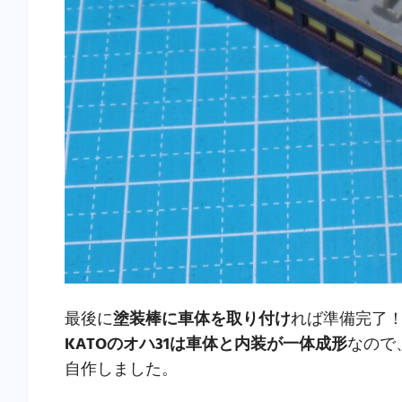
最後に
塗装棒に車体を取り付け
れば準備完了
KATOのオハ31は車体と内装が一体成形
なので
自作しました。