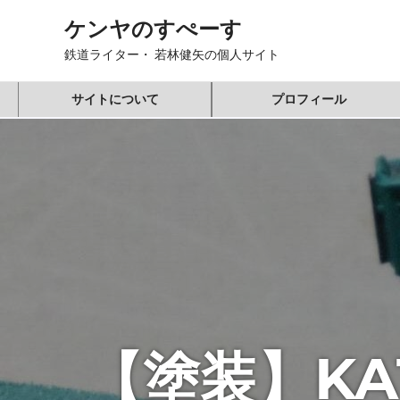
コ
ケンヤのすぺーす
ン
テ
鉄道ライター・ 若林健矢の個人サイト
ン
ツ
サイトについて
プロフィール
へ
ス
キ
ッ
プ
【塗装】KA