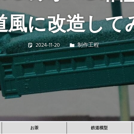
道風に改造して
2024-11-20
若林 健矢
制作工程
お茶
鉄道模型