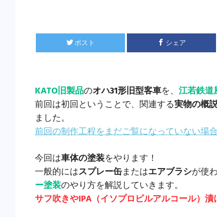
ポスト
シェア
KATO旧製品
の
オハ31形旧型客車
を、
江若鉄道
前回は初回ということで、関連する
実物の概
ました。
前回の制作工程をまだご覧になっていない場
今回は
車体の塗装
をやります！
一般的には
スプレー缶
または
エアブラシ
が使
ー塗装
のやり方を解説していきます。
サフ吹きやIPA（イソプロピルアルコール）