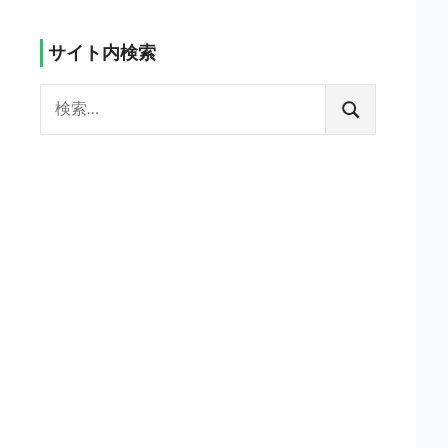
サイト内検索
検
索:
検
索