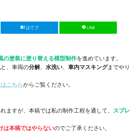
はてブ
LINE
風の塗装に塗り替える模型制作
を進めています。
説
と、車両の
分解
、
水洗い
、
車内マスキング
までやり
合はこちら
からご覧ください。
われますが、本稿では私の制作工程を通して、
スプレ
漬けは本稿ではやらない
のでご了承ください。