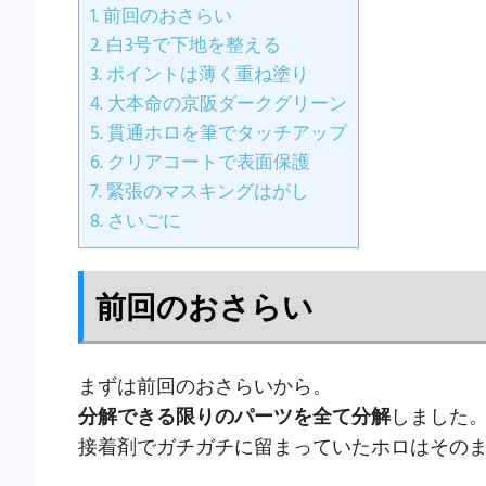
1.
前回のおさらい
2.
白3号で下地を整える
3.
ポイントは薄く重ね塗り
4.
大本命の京阪ダークグリーン
5.
貫通ホロを筆でタッチアップ
6.
クリアコートで表面保護
7.
緊張のマスキングはがし
8.
さいごに
前回のおさらい
まずは前回のおさらいから。
分解できる限りのパーツを全て分解
しました
接着剤でガチガチに留まっていたホロはその