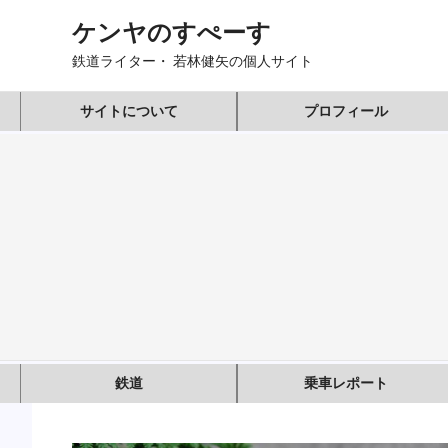
コ
ケンヤのすぺーす
ン
テ
鉄道ライター・ 若林健矢の個人サイト
ン
ツ
サイトについて
プロフィール
へ
ス
キ
ッ
プ
鉄道
乗車レポート