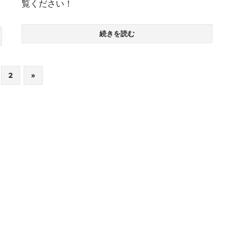
覧ください！
続きを読む
次
2
»
の
記
事