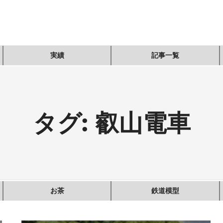
実績
記事一覧
タグ:
叡山電車
お茶
鉄道模型