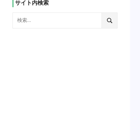
サイト内検索
検
索:
検
索