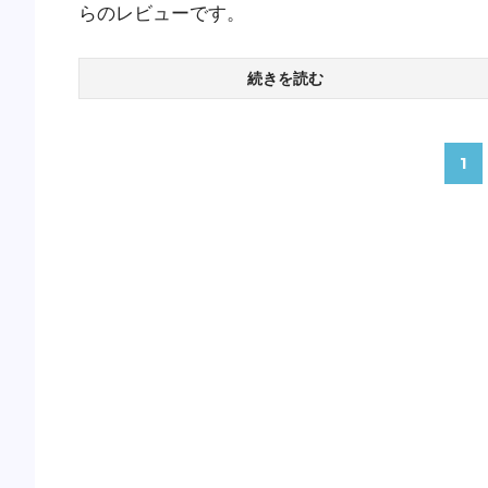
らのレビューです。
続きを読む
投
1
稿
の
ペ
ー
ジ
送