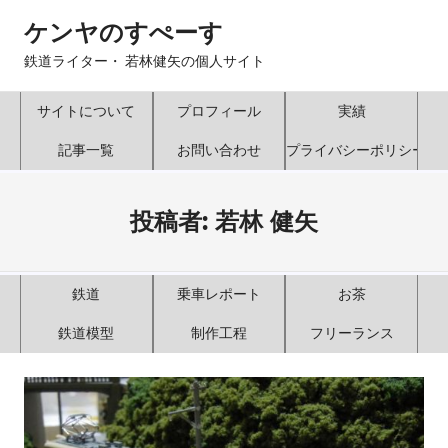
コ
ケンヤのすぺーす
ン
テ
鉄道ライター・ 若林健矢の個人サイト
ン
ツ
サイトについて
プロフィール
実績
へ
記事一覧
お問い合わせ
プライバシーポリシー
ス
キ
ッ
投稿者:
若林 健矢
プ
鉄道
乗車レポート
お茶
鉄道模型
制作工程
フリーランス