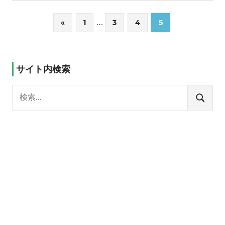
投
…
前
«
1
3
4
5
の
稿
記
の
事
サイト内検索
ペ
検
ー
索:
検
ジ
索
送
り