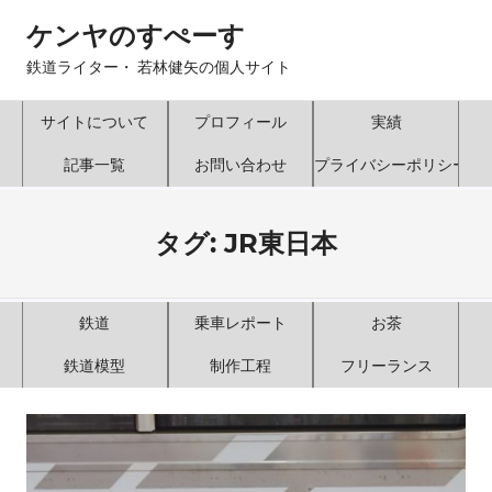
コ
ケンヤのすぺーす
ン
テ
鉄道ライター・ 若林健矢の個人サイト
ン
ツ
サイトについて
プロフィール
実績
へ
記事一覧
お問い合わせ
プライバシーポリシー
ス
キ
ッ
タグ:
JR東日本
プ
鉄道
乗車レポート
お茶
鉄道模型
制作工程
フリーランス