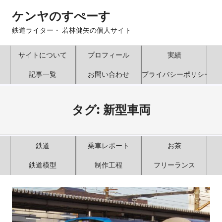
コ
ケンヤのすぺーす
ン
テ
鉄道ライター・ 若林健矢の個人サイト
ン
ツ
サイトについて
プロフィール
実績
へ
記事一覧
お問い合わせ
プライバシーポリシー
ス
キ
ッ
タグ:
新型車両
プ
鉄道
乗車レポート
お茶
鉄道模型
制作工程
フリーランス