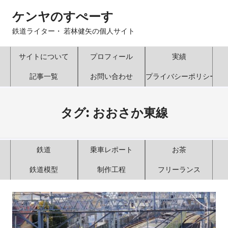
コ
ケンヤのすぺーす
ン
テ
鉄道ライター・ 若林健矢の個人サイト
ン
ツ
サイトについて
プロフィール
実績
へ
記事一覧
お問い合わせ
プライバシーポリシー
ス
キ
ッ
タグ:
おおさか東線
プ
鉄道
乗車レポート
お茶
鉄道模型
制作工程
フリーランス