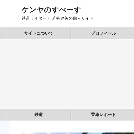
コ
ケンヤのすぺーす
ン
テ
鉄道ライター・ 若林健矢の個人サイト
ン
ツ
サイトについて
プロフィール
へ
ス
キ
ッ
プ
鉄道
乗車レポート