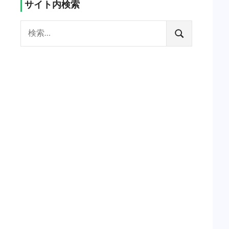
サイト内検索
検
索:
検
索