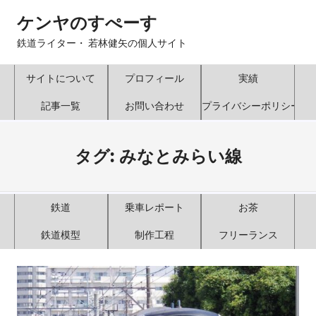
コ
ケンヤのすぺーす
ン
テ
鉄道ライター・ 若林健矢の個人サイト
ン
ツ
サイトについて
プロフィール
実績
へ
記事一覧
お問い合わせ
プライバシーポリシー
ス
キ
ッ
タグ:
みなとみらい線
プ
鉄道
乗車レポート
お茶
鉄道模型
制作工程
フリーランス