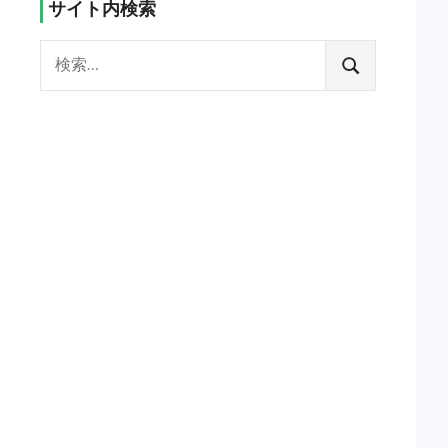
サイト内検索
検
索:
検
索