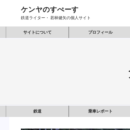
コ
ケンヤのすぺーす
ン
テ
鉄道ライター・ 若林健矢の個人サイト
ン
ツ
サイトについて
プロフィール
へ
ス
キ
ッ
プ
鉄道
乗車レポート